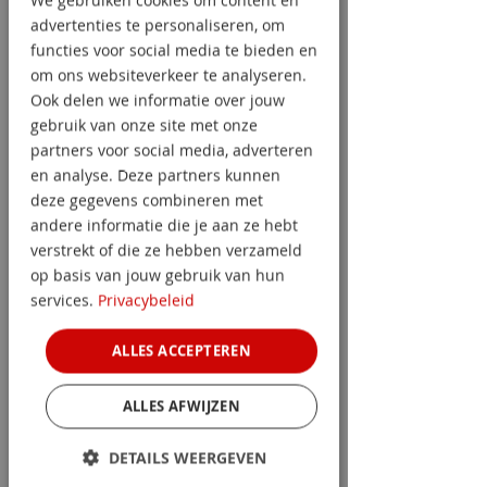
We gebruiken cookies om content en
advertenties te personaliseren, om
functies voor social media te bieden en
om ons websiteverkeer te analyseren.
Ook delen we informatie over jouw
gebruik van onze site met onze
partners voor social media, adverteren
en analyse. Deze partners kunnen
deze gegevens combineren met
andere informatie die je aan ze hebt
verstrekt of die ze hebben verzameld
op basis van jouw gebruik van hun
services.
Privacybeleid
ALLES ACCEPTEREN
ALLES AFWIJZEN
DETAILS WEERGEVEN