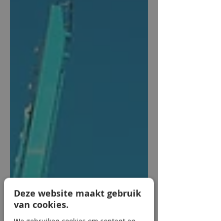
Deze website maakt gebruik
van cookies.