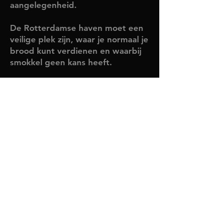
aangelegenheid.
De Rotterdamse haven moet een
veilige plek zijn, waar je normaal je
brood kunt verdienen en waarbij
smokkel geen kans heeft.
MELD JE AAN VOOR
ONZE NIEUWSBRIEF
en blijf op de hoogte van het laatste
nieuws en belangrijke activiteiten.