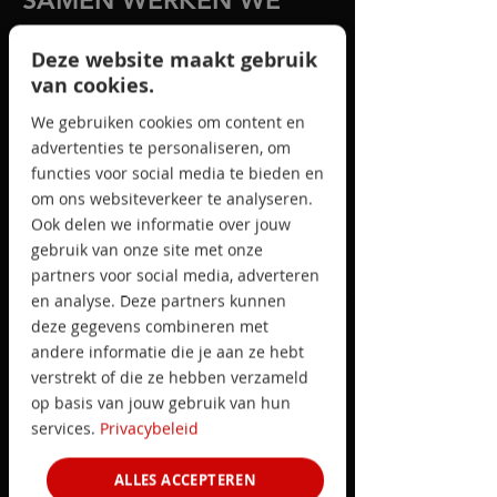
SAMEN WERKEN WE
AAN EEN VEILIGE EN
Deze website maakt gebruik
WEERBARE HAVEN
van cookies.
We gebruiken cookies om content en
Van de goede infrastructuur en de
advertenties te personaliseren, om
efficiënte goederenafhandeling in
functies voor social media te bieden en
de Rotterdamse haven maken ook
om ons websiteverkeer te analyseren.
criminelen graag gebruik. De
Ook delen we informatie over jouw
ondermijnende effecten van
gebruik van onze site met onze
bijvoorbeeld drugssmokkel reiken
partners voor social media, adverteren
tot ver voorbij Rotterdam, waarbij
en analyse. Deze partners kunnen
crimineel geld en witwaspraktijken
deze gegevens combineren met
onze samenleving aantasten.
andere informatie die je aan ze hebt
verstrekt of die ze hebben verzameld
In de Port Alliance Rotterdam
op basis van jouw gebruik van hun
richten publieke en private
services.
Privacybeleid
partijen zich op verstoren,
voorkomen en vervolgen van
ALLES ACCEPTEREN
drugscriminaliteit in de haven.