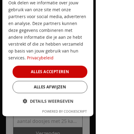
Voornaam
Ook delen we informatie over jouw
gebruik van onze site met onze
partners voor social media, adverteren
Achternaam
en analyse. Deze partners kunnen
deze gegevens combineren met
andere informatie die je aan ze hebt
Adres
verstrekt of die ze hebben verzameld
op basis van jouw gebruik van hun
services.
Privacybeleid
Postcode en plaats
ALLES ACCEPTEREN
E-mail
ALLES AFWIJZEN
DETAILS WEERGEVEN
Aantal doosjes met 25
meldkaarten
POWERED BY COOKIESCRIPT
Verzenden