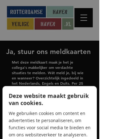
Ja, stuur ons meldkaarten
Met deze meldkaart maak je het je
collega's makkelijker om verdachte
situaties te melden. Wát meld je, bij wie
en wanneer? Overzichtelijk ingedeeld in
het Nederlands, Engels en Duits. Per 25
kaarten in een doosje/display voor op de
balie, in de kantine, etc.
Deze website maakt gebruik
van cookies.
We gebruiken cookies om content en
Bedrijfsnaam
advertenties te personaliseren, om
functies voor social media te bieden en
om ons websiteverkeer te analyseren.