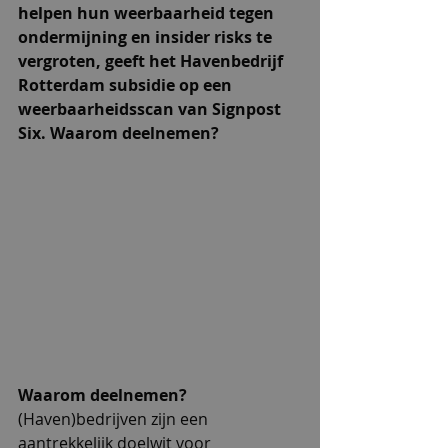
helpen hun weerbaarheid tegen 
ondermijning en insider risks te 
vergroten, geeft het Havenbedrijf 
Rotterdam subsidie op een 
weerbaarheidsscan van Signpost 
Six. Waarom deelnemen?
Waarom deelnemen?
(Haven)bedrijven zijn een 
aantrekkelijk doelwit voor 