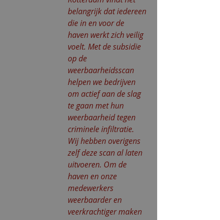
belangrijk dat iedereen 
die in en voor de 
haven werkt zich veilig 
voelt. Met de subsidie 
op de 
weerbaarheidsscan 
helpen we bedrijven 
om actief aan de slag 
te gaan met hun 
weerbaarheid tegen 
criminele infiltratie. 
Wij hebben overigens 
zelf deze scan al laten 
uitvoeren. Om de 
haven en onze 
medewerkers 
weerbaarder en 
veerkrachtiger maken 