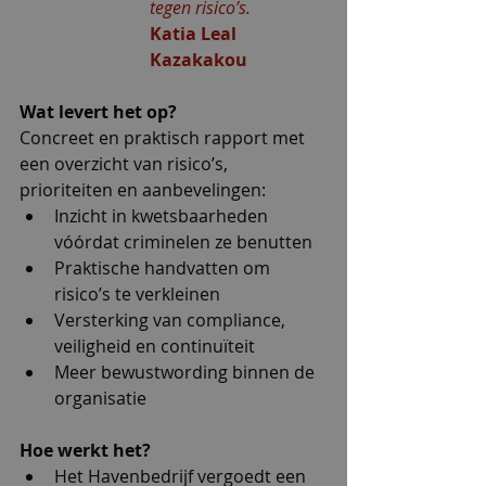
tegen risico’s.
Katia Leal 
Kazakakou
Wat levert het op?
Concreet en praktisch rapport met 
een overzicht van risico’s, 
prioriteiten en aanbevelingen:
Inzicht in kwetsbaarheden 
vóórdat criminelen ze benutten
Praktische handvatten om 
risico’s te verkleinen
Versterking van compliance, 
veiligheid en continuïteit
Meer bewustwording binnen de 
organisatie
Hoe werkt het?
Het Havenbedrijf vergoedt een 