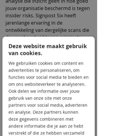
analyse die inzicht geeft in hoe goed 
jouw organisatie beschermd is tegen 
insider risks. Signpost Six heeft 
jarenlange ervaring in de 
ontwikkeling van dergelijke scans die 
de weerbaarheid tegen criminele 
infiltratie en misbruik van processen 
Deze website maakt gebruik
helpt te versterken.
van cookies.
We gebruiken cookies om content en
De scan richt zich onder andere op:
advertenties te personaliseren, om
IT- en informatieveiligheid
functies voor social media te bieden en
HR-beleid en 
om ons websiteverkeer te analyseren.
personeelsprocedures
Ook delen we informatie over jouw
Privacy en datagebruik
gebruik van onze site met onze
Fysieke beveiliging
partners voor social media, adverteren
Samenwerking met derden en 
en analyse. Deze partners kunnen
leveranciers
deze gegevens combineren met
Bewustwording en 
andere informatie die je aan ze hebt
organisatiecultuur
verstrekt of die ze hebben verzameld