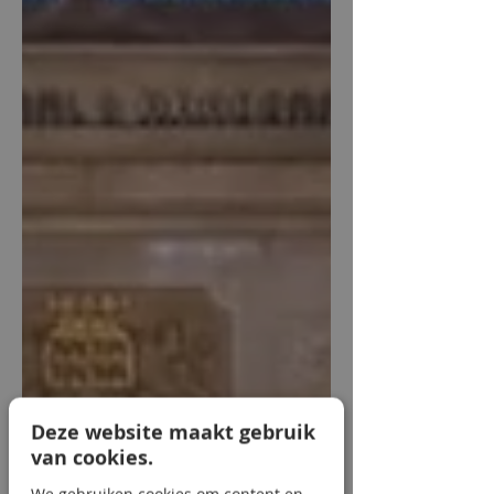
Deze website maakt gebruik
van cookies.