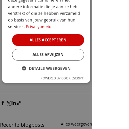
deze gegevens combineren met
andere informatie die je aan ze hebt
verstrekt of die ze hebben verzameld
op basis van jouw gebruik van hun
services.
Privacybeleid
ALLES ACCEPTEREN
Op het ROC Albeda worden 
scholieren gefouilleerd op wapens, 
ALLES AFWIJZEN
drugs en contant geld. Een leerling 
DETAILS WEERGEVEN
met € 1.000,- cash op zak heeft een 
probleem.  
POWERED BY COOKIESCRIPT
Recente blogposts
Alles weergeven