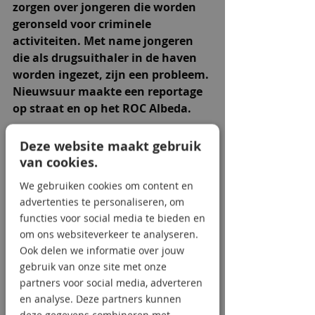
zorgen over jongeren die worden 
geronseld voor criminele 
activiteiten. Met name jongeren 
die als drugsuithaler in de haven 
worden ingezet, zijn een probleem. 
Nieuwsuur maakte een reportage 
op straat en op het ROC Albeda. 
Deze website maakt gebruik
van cookies.
We gebruiken cookies om content en
advertenties te personaliseren, om
functies voor social media te bieden en
om ons websiteverkeer te analyseren.
Politie en scholen proberen van alles 
Ook delen we informatie over jouw
om te voorkomen dat criminele 
gebruik van onze site met onze
organisaties erin slagen kwetsbare 
partners voor social media, adverteren
jongeren te ronselen. 
en analyse. Deze partners kunnen