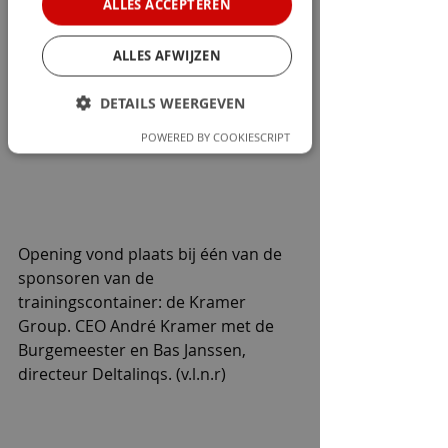
ALLES ACCEPTEREN
trainingsacteurs.
ALLES AFWIJZEN
DETAILS WEERGEVEN
POWERED BY COOKIESCRIPT
Opening vond plaats bij één van de 
sponsoren van de 
trainingscontainer: de Kramer 
Group. CEO André Kramer met de 
Burgemeester en Bas Janssen, 
directeur Deltalinqs. (v.l.n.r)