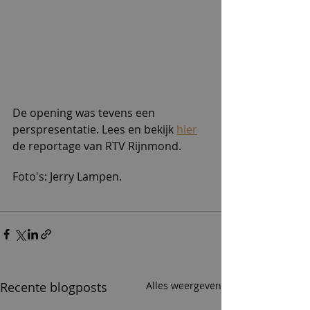
De opening was tevens een 
perspresentatie. Lees en bekijk 
hier
de reportage van RTV Rijnmond. 
Foto's: Jerry Lampen.
Recente blogposts
Alles weergeven