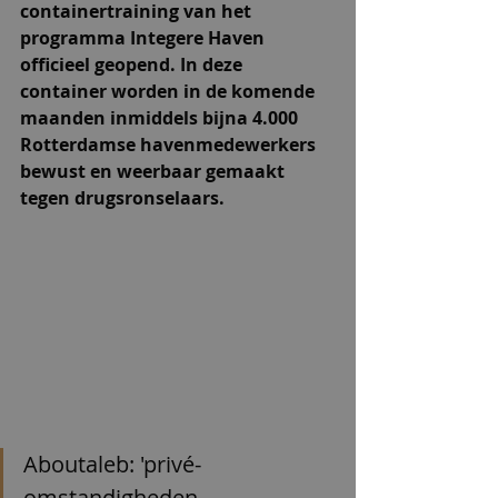
containertraining van het 
programma Integere Haven 
officieel geopend. In deze 
container worden in de komende 
maanden inmiddels bijna 4.000 
Rotterdamse havenmedewerkers 
bewust en weerbaar gemaakt 
tegen drugsronselaars.
Aboutaleb: 'privé-
omstandigheden 