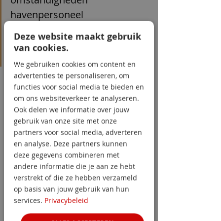
havenpersoneel 
bespreekbaar maken om 
Deze website maakt gebruik
weerbaarheid tegen 
van cookies.
ronselaars te vergroten'
We gebruiken cookies om content en
advertenties te personaliseren, om
functies voor social media te bieden en
om ons websiteverkeer te analyseren.
Ook delen we informatie over jouw
gebruik van onze site met onze
partners voor social media, adverteren
en analyse. Deze partners kunnen
deze gegevens combineren met
andere informatie die je aan ze hebt
De burgemeester ervaart in de 
verstrekt of die ze hebben verzameld
op basis van jouw gebruik van hun
container de training zelf, die o.a. 
services.
Privacybeleid
bestaat uit 360 graden video, VR-
techniek en rollenspel met 