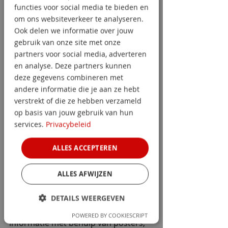
tegen drugscriminelen. Op basis van 
functies voor social media te bieden en
deze doelen is een actieplan 
om ons websiteverkeer te analyseren.
opgesteld om stapsgewijs te werken 
Ook delen we informatie over jouw
naar een weerbaardere organisatie. 
gebruik van onze site met onze
Dit plan is gepresenteerd aan de 
partners voor social media, adverteren
bovenste managementlaag van de 
en analyse. Deze partners kunnen
organisatie.
deze gegevens combineren met
andere informatie die je aan ze hebt
4. Local point of contacts: 
het 
verstrekt of die ze hebben verzameld
op basis van jouw gebruik van hun
projectteam is daarna uitgebreid 
services.
Privacybeleid
met medewerkers die als lokaal 
aanspreekpunt fungeren en de 
ALLES ACCEPTEREN
verantwoordelijkheid hebben om het 
project op elke Vollers locatie uit te 
rollen.
ALLES AFWIJZEN
DETAILS WEERGEVEN
5. Informatie verstrekken: 
de 
eerste stap was het verstrekken van 
POWERED BY COOKIESCRIPT
informatie met behulp van posters, 