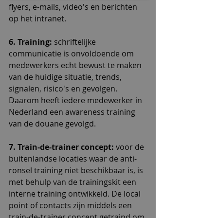
flyers, e-mails, video's en berichten 
op het intranet.
6. Training: 
schriftelijke 
communicatie is onvoldoende om 
medewerkers echt bewust te maken 
van de huidige situatie, trends, 
signalen, risico's en gevolgen. 
Daarom heeft iedere medewerker in 
Nederland een awareness training 
van de douane gevolgd.
7. Train-de-trainer concept: 
voor de 
buitenlandse locaties waar de anti-
ronsel training niet beschikbaar is, is 
met behulp van de trainingskit een 
interne training ontwikkeld. De local 
point of contacts zijn middels een 
train-de-trainer concept getraind om 