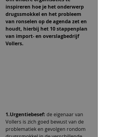
inspireren hoe je het onderwerp 
drugssmokkel en het probleem 
van ronselen op de agenda zet en 
houdt, hierbij het 10 stappenplan 
van import- en overslagbedrijf 
Vollers.
1.Urgentiebesef: 
de eigenaar van 
Vollers is zich goed bewust van de 
problematiek en gevolgen rondom 
drugssmokkel in de verschillende 