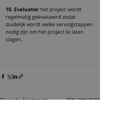
10. Evaluatie: 
het project wordt 
regelmatig geëvalueerd zodat 
duidelijk wordt welke vervolgstappen 
nodig zijn om het project te laten 
slagen. 
Recente blogposts
Alles weergeven