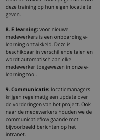
deze training op hun eigen locatie te 
geven.
8. E-learning: 
voor nieuwe 
medewerkers is een onboarding e-
learning ontwikkeld. Deze is 
beschikbaar in verschillende talen en 
wordt automatisch aan elke 
medewerker toegewezen in onze e-
learning tool.
9. Communicatie:
 locatiemanagers 
krijgen regelmatig een update over 
de vorderingen van het project. Ook 
naar de medewerkers houden we de 
communicatieflow gaande met 
bijvoorbeeld berichten op het 
intranet.