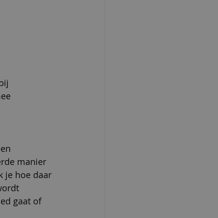
ij 
mee 
een 
erde manier 
 je hoe daar 
wordt 
ed gaat of 