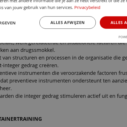
en met andere informatie die je aan ze hebt verstrekt of die ze
en aan drugssmokkel.
is van jouw gebruik van hun services.
Privacybeleid
es in de organisatie die gelegenheid creëren.
aarom collega’s aan te spreken op gedrag dat hen aan
ERGEVEN
ALLES AFWIJZEN
ALLES 
criminelen en/of wat afwijkt van afspraken over ged
R-leidinggevenden, management en security:
POWE
ciale, werk gerelateerde en situationele factoren die
en aan drugssmokkel.
t van structuren en processen in de organisatie die g
t-integer gedrag creëren.
ntieve instrumenten die veroorzakende factoren frus
d dat preventieve instrumenten ondersteunt ten aanzi
heer.
arden die integer gedrag stimuleren actief uit en fung
TAINERTRAINING