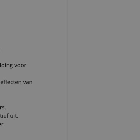
.
lding voor 
effecten van 
rs.
ief uit.
r.