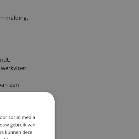
en melding.
indt.
 werkvloer.
van een 
oor social media
jouw gebruik van
ers kunnen deze
 maken dat 