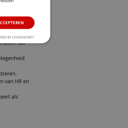
 hebben
trekkelijk 
ACCEPTEREN
rag.
RED BY COOKIESCRIPT
 maken dat 
elegenheid 
treren.
en van HR en 
eert als 