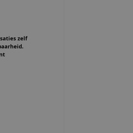
aties zelf 
aarheid. 
nt 