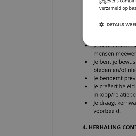
gegevens combiner
mensen meewerk
verzameld op bas
Je benoemt zwakt
Je weet hoe en w
DETAILS WE
maakt voor drugs
Leerdoelen voor H
Je benoemt de so
mensen meewerk
Je bent je bewus
bieden en/of nie
Je benoemt preve
Je creëert belei
inkoop/relatiebe
Je draagt kernwa
voorbeeld.
4. HERHALING CON