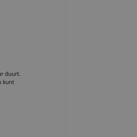
     
 duurt.   
nt           