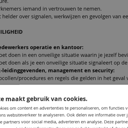
ure.
erknemers iemand in vertrouwen te nemen.
 helder over signalen, werkwijzen en gevolgen van e
EILIGHEID
dewerkers operatie en kantoor:
et doen in een onveilige situatie waarin je jezelf bev
oet doen als je een onveilige situatie signaleert op de
R-leidinggevenden, management en security:
collen/procedures en regels die gelden in het geval 
e.
e maakt gebruik van cookies.
EGERE ORGANISATIE
ies om content en advertenties te personaliseren, om functies v
ons websiteverkeer te analyseren. Ook delen we informatie over 
dewerkers operatie en kantoor:
e partners voor social media, adverteren en analyse. Deze partn
ciale, werk gerelateerde en situationele factoren die