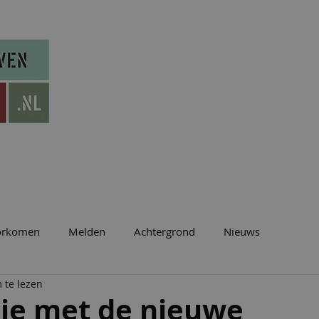
ontvang onze updates
meldkaarten bestellen
RKENNEN
VOORKOMEN
MELDEN
BLOG
TR
orkomen
Melden
Achtergrond
Nieuws
 te lezen
 je met de nieuwe