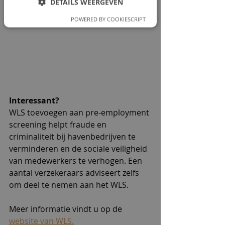
DETAILS WEERGEVEN
POWERED BY COOKIESCRIPT
Interessant?
WLS toevoegen aan pre-employment 
screening helpt fraude en 
criminaliteit bij havenbedrijven te 
verminderen en de sociale veiligheid 
van medewerkers te verhogen. Een 
aantal verzekeraars adviseert zelfs 
om deel te nemen aan het WLS. 
Meer informatie vindt u op de 
website van WLS.