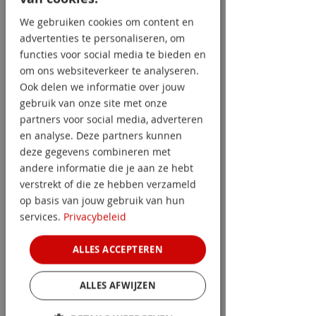
ondernemers te helpen voorkomen 
dat er medewerkers met een 
We gebruiken cookies om content en
verleden van fraude of criminaliteit 
advertenties te personaliseren, om
‘ongezien’ het bedrijf in komen. De 
functies voor social media te bieden en
zogenaamde draaideurcrimineel. 
om ons websiteverkeer te analyseren.
Ook delen we informatie over jouw
Hieronder in het kort hoe het werkt.
gebruik van onze site met onze
partners voor social media, adverteren
en analyse. Deze partners kunnen
deze gegevens combineren met
andere informatie die je aan ze hebt
verstrekt of die ze hebben verzameld
op basis van jouw gebruik van hun
services.
Privacybeleid
ALLES ACCEPTEREN
ALLES AFWIJZEN