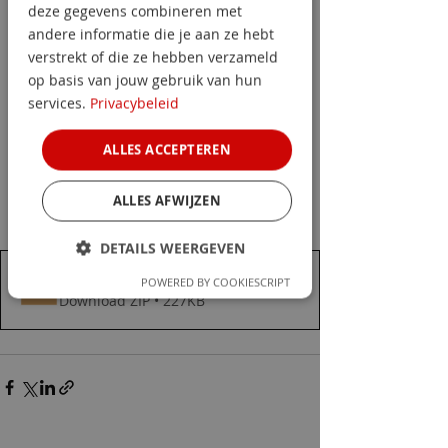
deze gegevens combineren met
bewustzijn. 
De laatste over
andere informatie die je aan ze hebt
voorkomen
 volgt begin 2021. De 
verstrekt of die ze hebben verzameld
eerste over
 herkennen
 staat 
hier
 op 
op basis van jouw gebruik van hun
de website.
services.
Privacybeleid
De learnings zijn bedoeld voor 
ALLES ACCEPTEREN
iedereen die hierin een rol speelt,
of het nu is als bedrijf of organisatie, 
ALLES AFWIJZEN
werknemer, HR-specialist, 
leidinggevende, PFSO-er, etc.
DETAILS WEERGEVEN
Learning Integriteit 2.pdf
.zip
POWERED BY COOKIESCRIPT
Download ZIP • 227KB