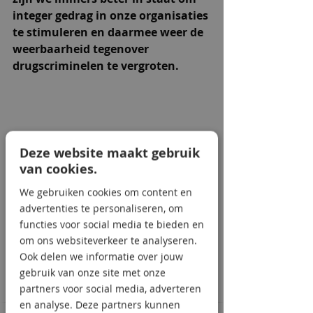
integer gedrag in onze organisaties 
te stimuleren en daarmee weer de 
weerbaarheid tegenover 
drugscriminelen te vergroten.
Deze website maakt gebruik
van cookies.
We gebruiken cookies om content en
De learning bestaat uit enkele 
advertenties te personaliseren, om
sheets, waar je 
eenvoudig
 doorheen 
functies voor social media te bieden en
kan klikken. Zo kom je 
snel
 tot de 
om ons websiteverkeer te analyseren.
kern van de zaak. Hier en daar vind je 
Ook delen we informatie over jouw
een 'verdiepingsknop'. Voor de 
gebruik van onze site met onze
liefhebber!
partners voor social media, adverteren
en analyse. Deze partners kunnen
Dit is de tweede learning over 