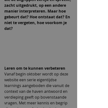
zacht uitgedrukt, op een andere 
manier interpreteren. Maar hoe 
gebeurt dat? Hoe ontstaat dat? En 
niet te vergeten, hoe voorkom je 
dat? 
Leren om te kunnen verbeteren
Vanaf begin oktober wordt op deze 
website een serie eigentijdse 
learnings aangeboden die vanuit de 
context van de haven antwoord en 
verdieping geeft op bovenstaande 
vragen. Met meer kennis en begrip 