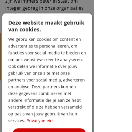
zijn we immers beter in staat om 
integer gedrag in onze organisaties 
te stimuleren en daarmee weer de 
Deze website maakt gebruik
weerbaarheid tegenover 
van cookies.
drugscriminelen te vergroten.
drugssmokkel is afhankelijk 
We gebruiken cookies om content en
advertenties te personaliseren, om
van mensen die de begrippen 
functies voor social media te bieden en
eerlijk
 en 
oprecht, 
zacht 
om ons websiteverkeer te analyseren.
uitgedrukt, op een andere 
Ook delen we informatie over jouw
gebruik van onze site met onze
manier interpreteren.
partners voor social media, adverteren
Wie zijn ‘we’?
en analyse. Deze partners kunnen
De learnings zijn bedoeld voor 
deze gegevens combineren met
iedereen die hierin een rol speelt, of 
andere informatie die je aan ze hebt
het nu is als bedrijf of organisatie, 
verstrekt of die ze hebben verzameld
werknemer, HR-specialist, 
op basis van jouw gebruik van hun
leidinggevende, PFSO-er, etc.
services.
Privacybeleid
Via infographics, blogs, 