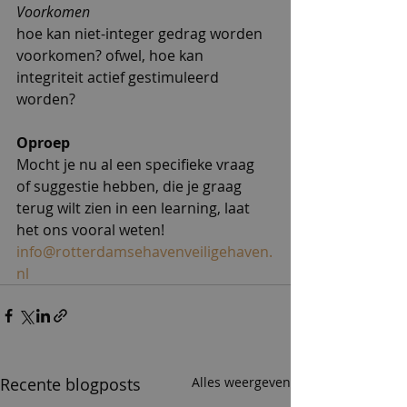
Voorkomen
hoe kan niet-integer gedrag worden 
voorkomen? ofwel, hoe kan 
integriteit actief gestimuleerd 
worden?
Oproep
Mocht je nu al een specifieke vraag 
of suggestie hebben, die je graag 
terug wilt zien in een learning, laat 
het ons vooral weten! 
info@rotterdamsehavenveiligehaven.
nl
Recente blogposts
Alles weergeven