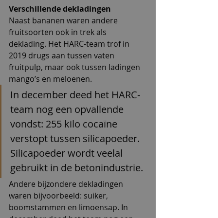
Verschillende dekladingen
Naast bananen waren andere 
fruitsoorten ook in trek als 
deklading. Het HARC-team trof in 
2019 drugs aan tussen vaten 
fruitpulp, maar ook tussen ladingen 
mango’s en meloenen. 
In december deed het HARC-
team nog een opvallende 
vondst: 255 kilo cocaïne 
verstopt tussen silicapoeder. 
Silicapoeder wordt veelal 
gebruikt in de betonindustrie.
Andere bijzondere dekladingen 
waren bijvoorbeeld: suiker, 
boomstammen en limoensap. In 