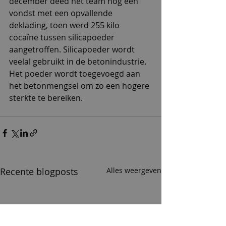
december deed het team nog een 
vondst met een opvallende 
deklading, toen werd 255 kilo 
cocaïne tussen silicapoeder 
aangetroffen. Silicapoeder wordt 
veelal gebruikt in de betonindustrie. 
Het poeder wordt toegevoegd aan 
het betonmengsel om zo een hogere 
sterkte te bereiken.
Recente blogposts
Alles weergeven