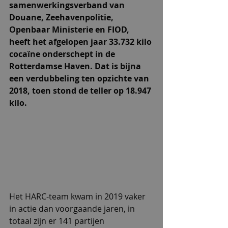
samenwerkingsverband van 
Douane, Zeehavenpolitie, 
Openbaar Ministerie en FIOD, 
heeft het afgelopen jaar 33.732 kilo 
cocaïne onderschept in de 
Rotterdamse Haven. Dat is bijna 
een verdubbeling ten opzichte van 
2018, toen stond de teller op 18.947 
kilo.
Het HARC-team kwam in 2019 vaker 
in actie dan voorgaande jaren, in 
totaal zijn er 141 partijen 