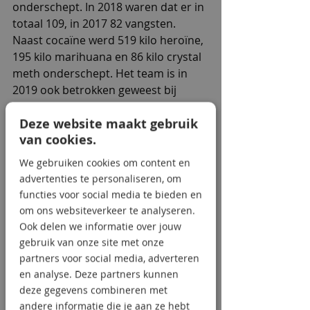
onderschept. In 2018 waren dat er in 
totaal 109, in 2017 82 vangsten. 
Naast cocaïne werd 519 kilo heroïne, 
195 kilo marihuana en 86 kilo crystal 
meth onderschept. Het team is in 
2019 ook betrokken geweest bij 
verschillende vondsten in Vlissingen, 
Deze website maakt gebruik
in totaal ging dat om 3008 kilo 
van cookies.
cocaïne.
We gebruiken cookies om content en
Opvallend is dat er dit jaar meerdere 
advertenties te personaliseren, om
grote vondsten zijn gedaan, er zijn 
functies voor social media te bieden en
verschillende partijen van meer dan 
om ons websiteverkeer te analyseren.
1000 kilo onderschept. Het grootste 
Ook delen we informatie over jouw
deel van de drugs is afkomstig uit 
gebruik van onze site met onze
Zuid-Amerika, uit landen als 
partners voor social media, adverteren
Colombia, Ecuador en Brazilië.
en analyse. Deze partners kunnen
deze gegevens combineren met
bijzondere vondst
andere informatie die je aan ze hebt